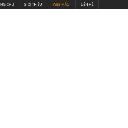
ANG CHỦ
GIỚI THIỆU
WEB MẪU
LIÊN HỆ
Tuyển Dụng
Tin Tức
Bảng Giá
Viễn nam
Khuyến mãi
Viễn nam
Du Lịch