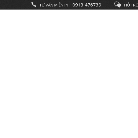
0913 476739
TƯ VẤN MIỄN PHÍ:
HỖ TRỢ
DU LỊCH
Trang chủ
Dự án
Du lịch
Bất Động Sản