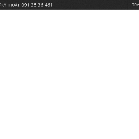
091 35 36 461
TR
 KỸ THUẬT:
Hướng Dẫn
Viễn nam
Mỹ Phẩm
Thời Trang