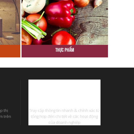
Thực Phẩm
Phần Mềm Quản Lý
p thị
Truy cập thông tin nhanh & chính xác từ
ếm trên
tổng hợp đến chi tiết về các hoạt động
của doanh nghiệp