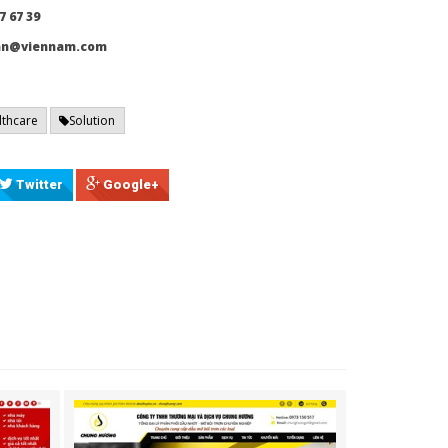
7 67 39
ran@viennam.com
lthcare
Solution
Twitter
Google+