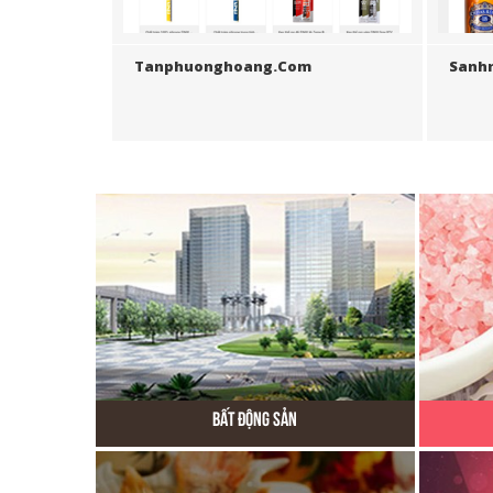
Tanphuonghoang.com
Sanh
Bất Động Sản