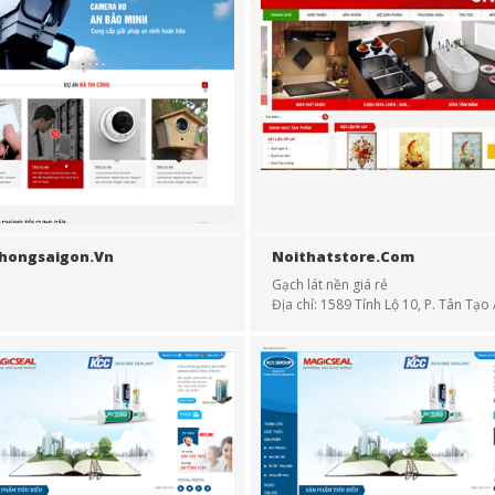
hongsaigon.vn
Noithatstore.com
Gạch lát nền giá rẻ
Địa chỉ: 1589 Tỉnh Lộ 10, P. Tân Tạo 
Bình Tân, Tp Hồ Chí Minh
Email:
noithatstore.com@gmail.co
Điện thoại: 0934...