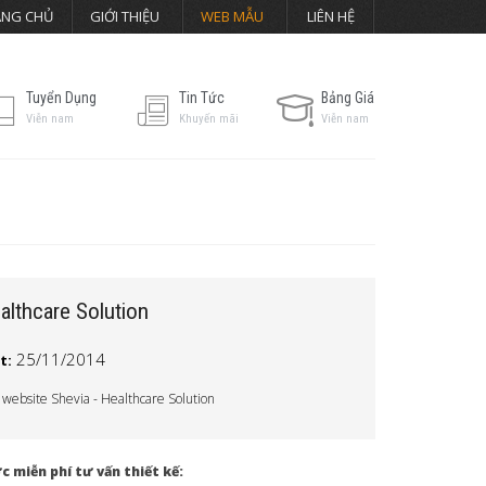
ANG CHỦ
GIỚI THIỆU
WEB MẪU
LIÊN HỆ
Tuyển Dụng
Tin Tức
Bảng Giá
Viễn nam
Khuyến mãi
Viễn nam
althcare Solution
25/11/2014
t:
 website Shevia - Healthcare Solution
c miễn phí tư vấn thiết kế: