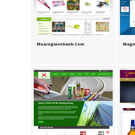
Muaregiaonhanh.com
Magi