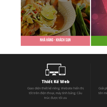
Nhà Hàng - Khách Sạn
Thiết Kế Web
Giao diện thiết kế riêng. Website hiển thị
Giải 
tốt trên điện thoại, máy tính bảng. Cấu
tên m
trúc được tối ưu