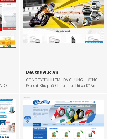
Dauthuyluc.vn
CÔNG TY TNHH TM - DV CHUNG HƯƠNG
A, Q.
Địa chỉ: Khu phố Chiêu Liêu, Thị xã Dĩ An,
Tỉnh Bình Dương
m
Điện thoại: 0973 150 517 - 0274 364 2698
Email: chunghuongoil...