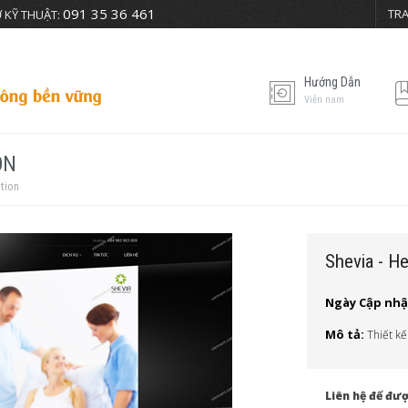
091 35 36 461
TR
 KỸ THUẬT:
Hướng Dẫn
Viễn nam
ON
ution
Shevia - He
Ngày Cập nhậ
Mô tả:
Thiết kế
Liên hệ để đượ