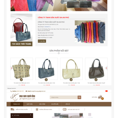
Thegioibalotuixach.vn