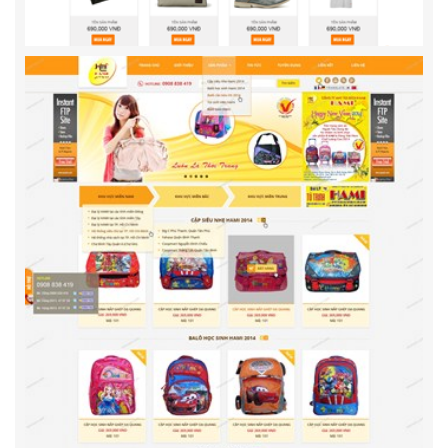
ShopBienHoa.vn
Thiết kế website ShopBienHoa.vn