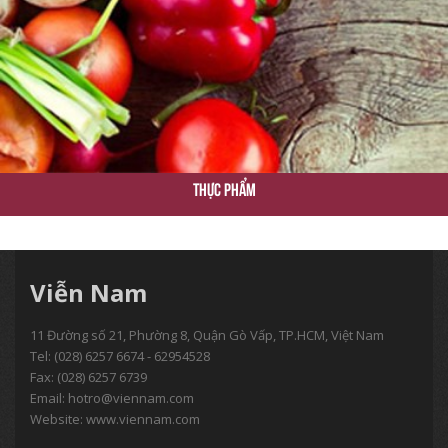
Thực Phẩm
Viễn Nam
11 Đường số 21, Phường 8, Quận Gò Vấp, TP.HCM, Việt Nam
Tel:
(028) 6257 6674 - 62954528
Fax: (028) 6257 6739
Email:
hotro@viennam.com
Website: www.viennam.com