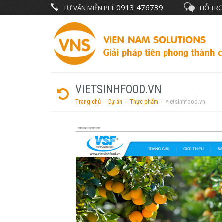
0913 476739
TƯ VẤN MIỄN PHÍ:
HỖ TRỢ
VIETSINHFOOD.VN
Trang chủ
Dự án
Thực phẩm
vietsinhfood.vn