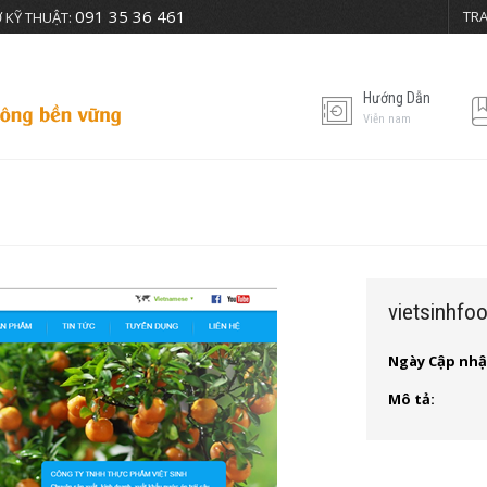
091 35 36 461
TR
 KỸ THUẬT:
Hướng Dẫn
Viễn nam
vietsinhfo
Ngày Cập nhậ
Mô tả: