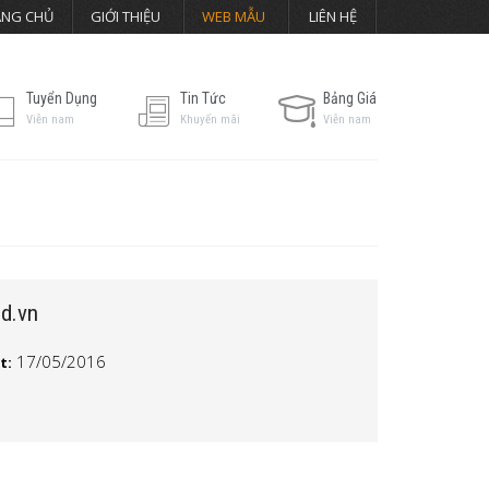
ANG CHỦ
GIỚI THIỆU
WEB MẪU
LIÊN HỆ
Tuyển Dụng
Tin Tức
Bảng Giá
Viễn nam
Khuyến mãi
Viễn nam
od.vn
17/05/2016
t: