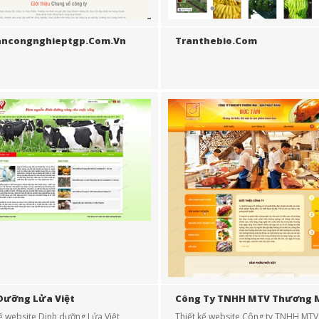
ancongnghieptgp.com.vn
Tranthebio.com
Dưỡng Lửa Việt
Công Ty TNHH MTV Thương M
Xuất Nhập Khẩu Đức Tâm
kế website Dinh dưỡng Lửa Việt
Thiết kế website Công ty TNHH MTV