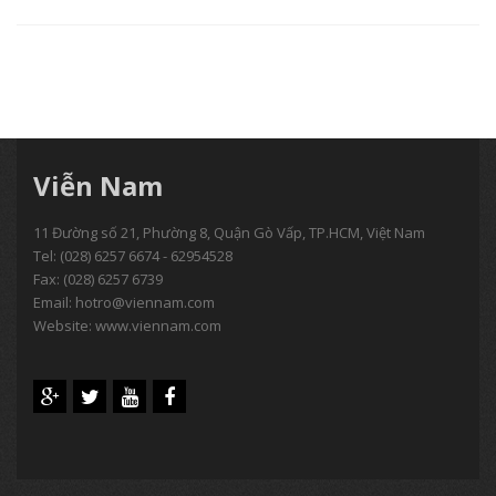
Viễn Nam
11 Đường số 21, Phường 8, Quận Gò Vấp, TP.HCM, Việt Nam
Tel:
(028) 6257 6674 - 62954528
Fax: (028) 6257 6739
Email:
hotro@viennam.com
Website: www.viennam.com