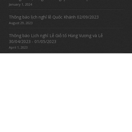
January 1, 2024
Thông báo lịch nghỉ lễ Quốc Khánh 02/09/2023
August 29, 2023
Thông báo Lịch nghỉ Lễ Giỗ tổ Hùng Vương và Lễ
30/04/2023 - 01/05/2023
April 1, 2023
Explore
Us
Giới thiệu
Tin tức
Thiết kế web
Domain - Hosting
Google Addwords
Phần mềm quản lý
Tuyển dụng