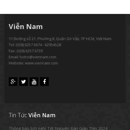
Viễn Nam
11 Đường số 21, Phường 8, Quận Gò Vấp, TP.HCM, Việt Nam
Tel:
(028) 6257 6674 - 62954528
Fax: (028) 6257 6739
Email:
hotro@viennam.com
Website: www.viennam.com
Tin Tức
Viễn Nam
Thông báo lịch nghỉ Tết Nguyên Đán Giáp Thìn 2024